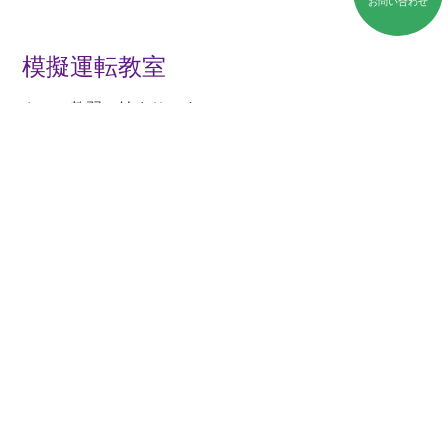
お問い合わせ
模擬運転教室
さぁ、教習の始まりです！
普通車免許を取得するみなさんにとっては、最初の教習
になります。
初めてのことは誰でも緊張するものです。ドキドキ気分
での操作、頑張りましょう。