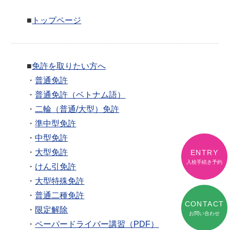
■
トップページ
■
免許を取りたい方へ
・
普通免許
・
普通免許（ベトナム語）
・
二輪（普通/大型）免許
・
準中型免許
・
中型免許
・
大型免許
ENTRY
入校手続き予約
・
けん引免許
・
大型特殊免許
・
普通二種免許
CONTACT
・
限定解除
お問い合わせ
・
ペーパードライバー講習（PDF）