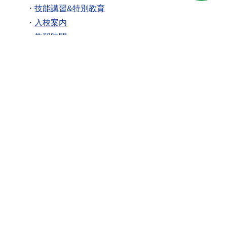
・
技能講習&特別教育
・
入校案内
・
教習時間
・
よくあるご質問
■
在校中の方へ
■
高齢者講習をご希望の方へ
■
企業/団体の方へ
・
運転適性診断をご希望の方へ