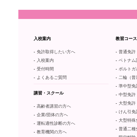
入校案内
教習コー
免許取得したい方へ
普通免許
入校案内
ベトナム語：T
受付時間
ポルトガル語：
よくあるご質問
二輪（普
準中型免
講習・スクール
中型免許
大型免許
高齢者講習の方へ
けん引免
企業/団体の方へ
大型特殊
運転適性診断の方へ
普通二種
教育機関の方へ