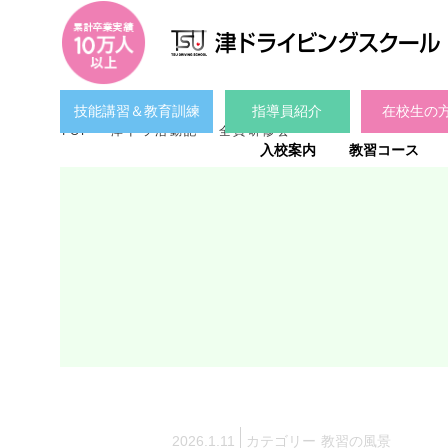
技能講習＆教育訓練
指導員紹介
在校生の
TOP
津ドラ活動記
全員研修会
入校案内
教習コース
2026.1.11
カテゴリー
教習の風景