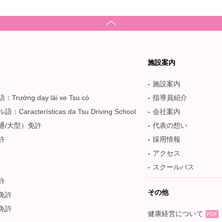
ス
施設案内
施設案内
rường dạy lái xe Tsu có
指導員紹介
Características da Tsu Driving School
会社案内
通/大型）免許
代表の想い
許
採用情報
アクセス
スクールバス
許
その他
免許
免許
健康経営について
PDF