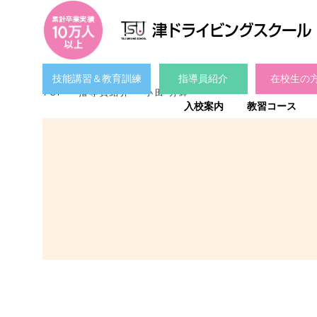
技能講習＆教育訓練
指導員紹介
在校生の
TOP
指導員紹介
小田 芳輝
入校案内
教習コース