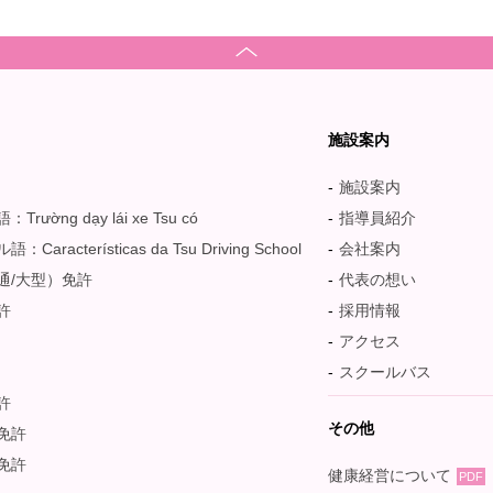
ス
施設案内
施設案内
rường dạy lái xe Tsu có
指導員紹介
Características da Tsu Driving School
会社案内
通/大型）免許
代表の想い
許
採用情報
アクセス
スクールバス
許
その他
免許
免許
健康経営について
PDF