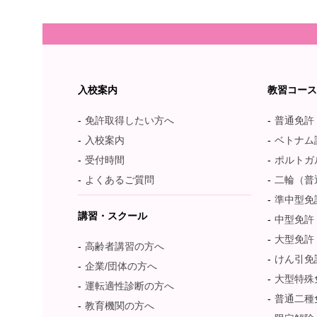
入校案内
教習コー
免許取得したい方へ
普通免許
入校案内
ベトナム語：T
受付時間
ポルトガル語：
よくあるご質問
二輪（普
準中型免
講習・スクール
中型免許
大型免許
高齢者講習の方へ
けん引免
企業/団体の方へ
大型特殊
運転適性診断の方へ
普通二種
教育機関の方へ