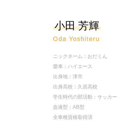
小田 芳輝
Oda Yoshiteru
ニックネーム
おだくん
愛車
ハイエース
出身地
津市
出身高校
久居高校
学生時代の部活動
サッカー
血液型
AB型
全車種資格取得済