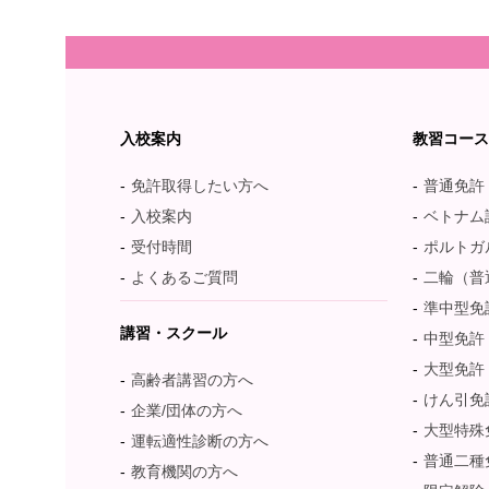
入校案内
教習コー
免許取得したい方へ
普通免許
入校案内
ベトナム語：T
受付時間
ポルトガル語：
よくあるご質問
二輪（普
準中型免
講習・スクール
中型免許
大型免許
高齢者講習の方へ
けん引免
企業/団体の方へ
大型特殊
運転適性診断の方へ
普通二種
教育機関の方へ