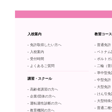
入校案内
教習コー
免許取得したい方へ
普通免許
入校案内
ベトナム語：T
受付時間
ポルトガル語：
よくあるご質問
二輪（普
準中型免
講習・スクール
中型免許
大型免許
高齢者講習の方へ
けん引免
企業/団体の方へ
大型特殊
運転適性診断の方へ
普通二種
教育機関の方へ