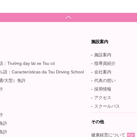
ス
施設案内
施設案内
rường dạy lái xe Tsu có
指導員紹介
Características da Tsu Driving School
会社案内
通/大型）免許
代表の想い
許
採用情報
アクセス
スクールバス
許
その他
免許
免許
健康経営について
PDF