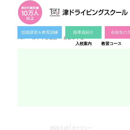
技能講習＆教育訓練
指導員紹介
在校生の
TOP
津ドラ活動記
自動車学校
入校案内
教習コース
2022.3.19
カテゴリー