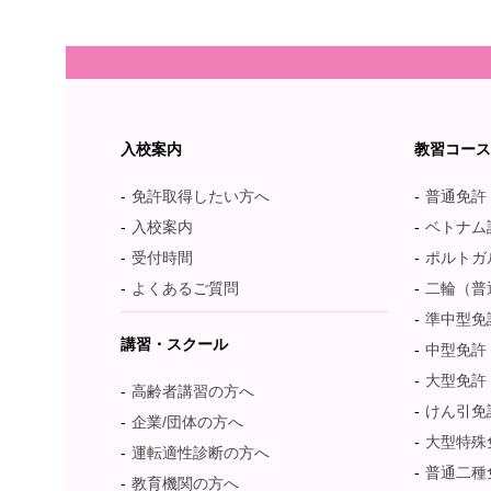
入校案内
教習コー
免許取得したい方へ
普通免許
入校案内
ベトナム語：T
受付時間
ポルトガル語：
よくあるご質問
二輪（普
準中型免
講習・スクール
中型免許
大型免許
高齢者講習の方へ
けん引免
企業/団体の方へ
大型特殊
運転適性診断の方へ
普通二種
教育機関の方へ