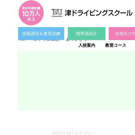
技能講習＆教育訓練
指導員紹介
在校生の
TOP
津ドラ活動記
ありがとう
入校案内
教習コース
2022.3.19
カテゴリー