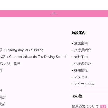
ス
施設案内
施設案内
rường dạy lái xe Tsu có
指導員紹介
Características da Tsu Driving School
会社案内
通/大型）免許
代表の想い
許
採用情報
アクセス
スクールバス
許
その他
免許
免許
健康経営について
PDF